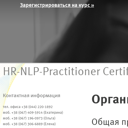
Зарегистрироваться на курс »
HR-NLP-Practitioner Certi
Орган
Контактная информация
тел. офиса +38 (044) 220-1892
моб. +38 (067) 409-5914 (Екатерина)
моб. +38 (067) 196-0973 (Ольга)
Общая пр
моб. +38 (067) 306-6889 (Елена)