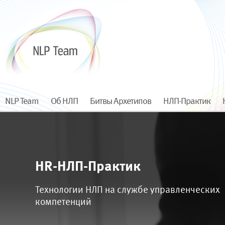
NLP Team
Об НЛП
Битвы Архетипов
НЛП-Практик
HR-НЛП-Практик
Технологии НЛП на службе управленческих
компетенций