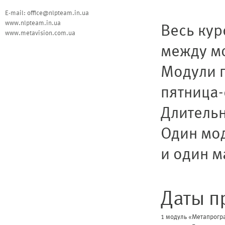
E-mail: office@nlpteam.in.ua
www.nlpteam.in.ua
Весь кур
www.metavision.com.ua
между м
Модули п
пятница-
Длительн
Один мод
и один м
Даты п
1 модуль «Метапро