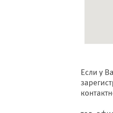
Если у В
зарегист
контакт