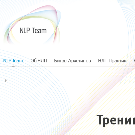
NLP Team
Об НЛП
Битвы Архетипов
НЛП-Практик
Трени