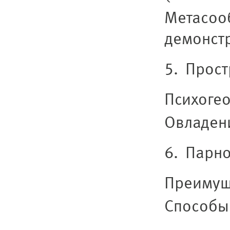
Метасоо
демонст
5. Прост
Психоге
Овладен
6. Парно
Преимущ
Способы