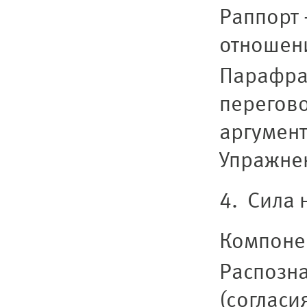
Раппорт 
отношен
Парафра
перегово
аргумент
Упражнен
4. Сила
Компоне
Распозн
(согласи