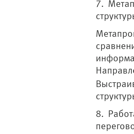
7. Мета
структу
Метапро
сравнен
информац
Направл
Выстраив
структур
8. Работ
перегово